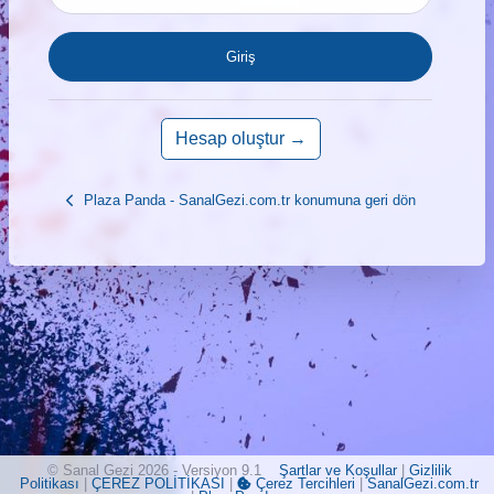
Giriş
Hesap oluştur →
Plaza Panda - SanalGezi.com.tr konumuna geri dön
© Sanal Gezi 2026 - Versiyon 9.1
Şartlar ve Koşullar
|
Gizlilik
Politikası
|
ÇEREZ POLİTİKASI
|
Çerez Tercihleri
|
SanalGezi.com.tr